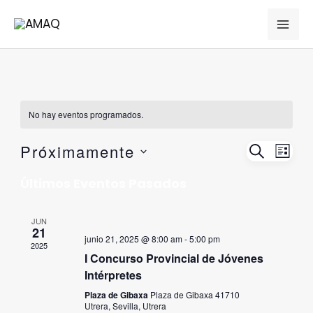
Ir
MAI
al
ME
contenido
No hay eventos programados.
NAV
Próximamente
BUSCAR
NAVEG
LISTA
DE
Seleccionar
DE
Últimos Eventos Pasados
VIS
fecha.
DE
BÚSQU
JUN
EVE
21
Y
junio 21, 2025 @ 8:00 am
-
5:00 pm
2025
VISTAS
I Concurso Provincial de Jóvenes
Intérpretes
DE
Plaza de Gibaxa
Plaza de Gibaxa 41710
Utrera, Sevilla, Utrera