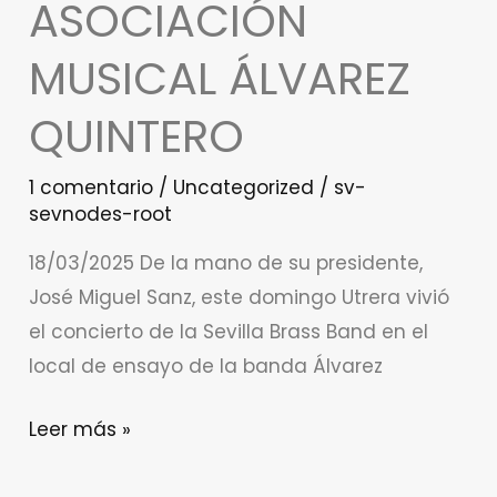
ASOCIACIÓN
un
nuevo
MUSICAL ÁLVAREZ
concierto
QUINTERO
con
la
1 comentario
/
Uncategorized
/
sv-
Asociación
sevnodes-root
Musical
Álvarez
18/03/2025 De la mano de su presidente,
Quintero
José Miguel Sanz, este domingo Utrera vivió
el concierto de la Sevilla Brass Band en el
local de ensayo de la banda Álvarez
Leer más »