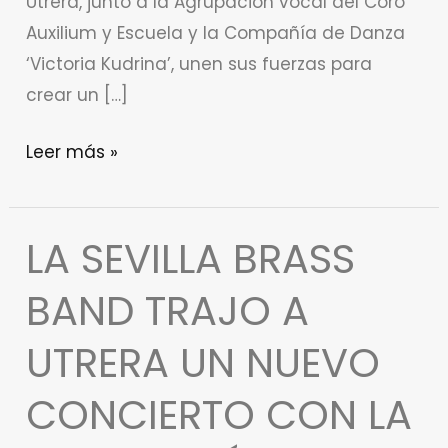
Utrera, junto a la Agrupación vocal del Coro
video)
Auxilium y Escuela y la Compañía de Danza
‘Victoria Kudrina’, unen sus fuerzas para
crear un […]
Leer más »
LA SEVILLA BRASS
La
Sevilla
BAND TRAJO A
Brass
Band
UTRERA UN NUEVO
trajo
CONCIERTO CON LA
a
Utrera