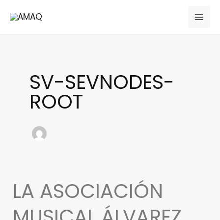
Ir
MAI
al
ME
contenido
SV-SEVNODES-
ROOT
LA ASOCIACIÓN
La
Asociación
MUSICAL ÁLVAREZ
Musical