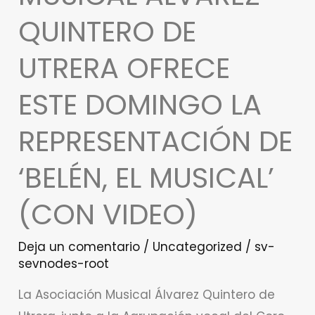
Álvarez
QUINTERO DE
Quintero
UTRERA OFRECE
de
Utrera
ESTE DOMINGO LA
ofrece
este
REPRESENTACIÓN DE
domingo
‘BELÉN, EL MUSICAL’
la
representación
(CON VIDEO)
de
‘Belén,
Deja un comentario
/
Uncategorized
/
sv-
el
sevnodes-root
musical’
La Asociación Musical Álvarez Quintero de
(con