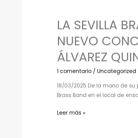
video)
LA SEVILLA B
La
Sevilla
NUEVO CONCI
Brass
Band
ÁLVAREZ QUI
trajo
a
1 comentario
/
Uncategorized
Utrera
18/03/2025 De la mano de su pr
un
Brass Band en el local de ens
nuevo
concierto
Leer más »
con
la
Asociación