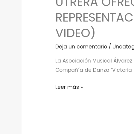
UTRERA OFRE
Musical
Álvarez
REPRESENTACI
Quintero
VIDEO)
de
Utrera
Deja un comentario
/
Uncateg
ofrece
este
La Asociación Musical Álvarez 
domingo
Compañía de Danza ‘Victoria K
la
representación
Leer más »
de
‘Belén,
el
musical’
(con